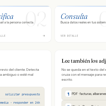
02
ifica
Consulta
il a la persona correcta.
Busca datos reales en tus sistem
ALLE
VER DETALLE
Lee también los ad
previo del cliente. Detecta
No se queda en el texto del 
sea ambiguo o esté mal
cruza con el mensaje para re
escrito.
¶
PDF · facturas, albarane
solicitar presupuesto
media · responder en 24h