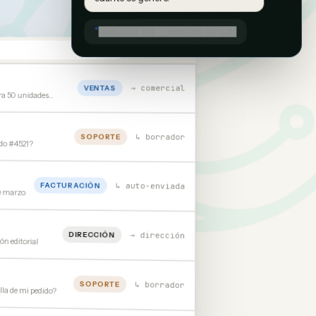
Confianza 94% · generado en 1,2s
→ comercial
VENTAS
ra 50 unidades…
↳ borrador
SOPORTE
ido #4521?
↳ auto-enviada
FACTURACIÓN
de marzo
DIRECCIÓN
→ dirección
ón editorial
SOPORTE
↳ borrador
lla de mi pedido?