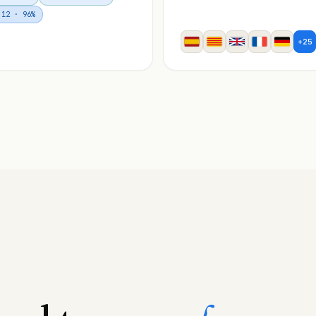
 12 · 96%
+25