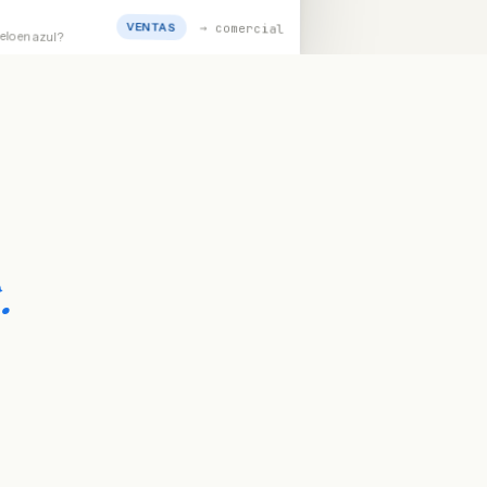
VENTAS
→ comercial
delo en azul?
.