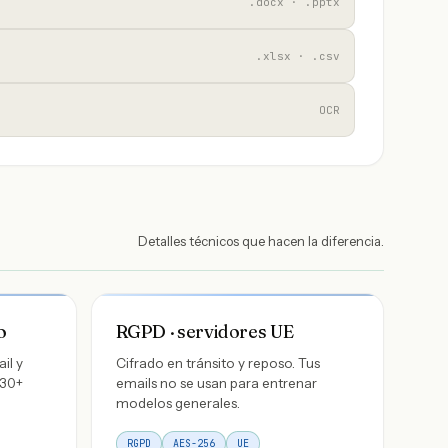
.docx · .pptx
.xlsx · .csv
OCR
Detalles técnicos que hacen la diferencia.
o
RGPD · servidores UE
il y
Cifrado en tránsito y reposo. Tus
 30+
emails no se usan para entrenar
modelos generales.
RGPD
AES-256
UE