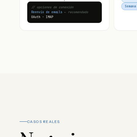
Semana
// opciones de conexión
Reenvío de emails
← recomendado
OAuth · IMAP
CASOS REALES