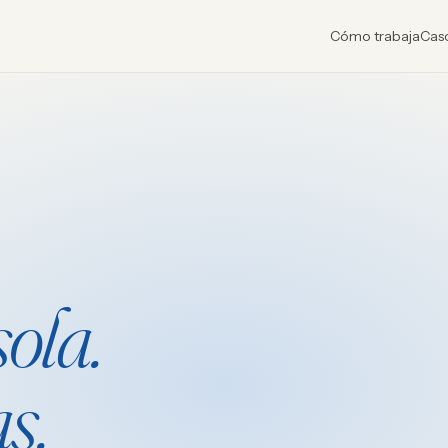
Cómo trabaja
Cas
sola.
s.