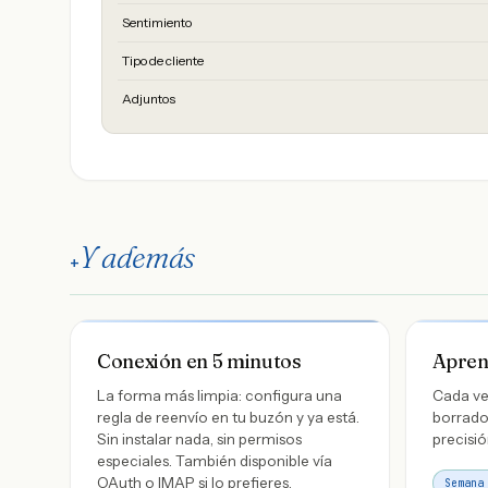
Sentimiento
Tipo de cliente
Adjuntos
Y además
+
Conexión en 5 minutos
Apren
La forma más limpia: configura una
Cada ve
regla de reenvío en tu buzón y ya está.
borrador
Sin instalar nada, sin permisos
precisi
especiales. También disponible vía
OAuth o IMAP si lo prefieres.
Semana