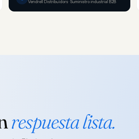
Vendrell Distribuïdors · Suministro industrial B2B
on
respuesta lista.