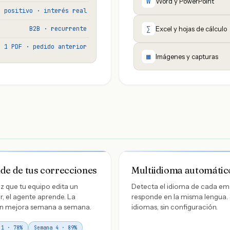
W
Word y PowerPoint
positivo · interés real
∑
B2B · recurrente
Excel y hojas de cálculo
1 PDF · pedido anterior
▦
Imágenes y capturas
de de tus correcciones
Multiidioma automátic
z que tu equipo edita un
Detecta el idioma de cada ema
, el agente aprende. La
responde en la misma lengua.
ón mejora semana a semana.
idiomas, sin configuración.
 1 · 78%
Semana 4 · 89%