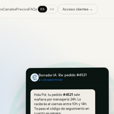
os
Canales
Precios
FAQs
ES
CA
Acceso clientes →
Borrador IA · Re: pedido #4521
● Listo para revisar
sale
#4521
Hola Pol, tu pedido
mañana por mensajería 24h. Lo
recibirás el viernes entre 10h y 14h.
Te paso el código de seguimiento en
cuanto se genere.