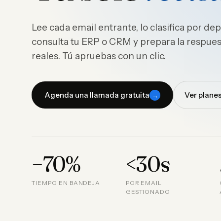
Lee cada email entrante, lo clasifica por d
consulta tu ERP o CRM y prepara la respues
reales. Tú apruebas con un clic.
Agenda una llamada gratuita
Ver planes
→
−70%
<30s
TIEMPO EN BANDEJA
POR EMAIL
GESTIONADO