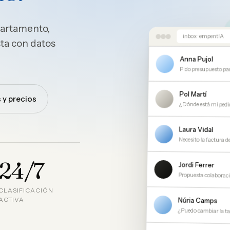
epartamento,
inbox · empentIA
ta con datos
Anna Pujol
Pido presupuesto pa
Pol Martí
 y precios
¿Dónde está mi ped
Laura Vidal
Necesito la factura 
24/7
Jordi Ferrer
Propuesta colaboraci
CLASIFICACIÓN
Núria Camps
ACTIVA
¿Puedo cambiar la ta